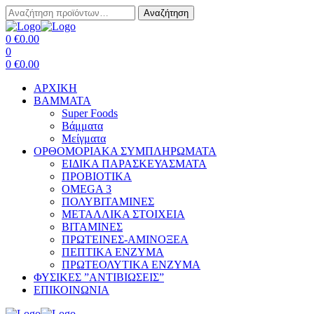
Αναζήτηση
Αναζήτηση
για:
Menu
0
€
0.00
0
0
€
0.00
ΑΡΧΙΚΗ
BAMMATA
Super Foods
Βάμματα
Μείγματα
ΟΡΘΟΜΟΡΙΑΚΑ ΣΥΜΠΛΗΡΩΜΑΤΑ
ΕΙΔΙΚΑ ΠΑΡΑΣΚΕΥΑΣΜΑΤΑ
ΠΡΟΒΙΟΤΙΚΑ
OMEGA 3
ΠΟΛΥΒΙΤΑΜΙΝΕΣ
ΜΕΤΑΛΛΙΚΑ ΣΤΟΙΧΕΙΑ
ΒΙΤΑΜΙΝΕΣ
ΠΡΩΤΕΙΝΕΣ-ΑΜΙΝΟΞΕΑ
ΠΕΠΤΙΚΑ ΕΝΖΥΜΑ
ΠΡΩΤΕΟΛΥΤΙΚΑ ΕΝΖΥΜΑ
ΦΥΣΙΚΕΣ ”ΑΝΤΙΒΙΩΣΕΙΣ”
ΕΠΙΚΟΙΝΩΝΙΑ