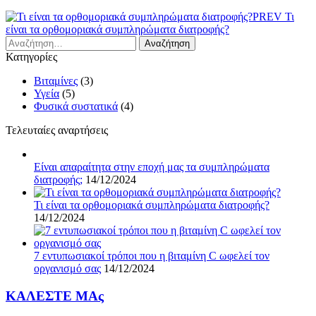
Πλοήγηση
PREV
Τι
είναι τα ορθομοριακά συμπληρώματα διατροφής?
άρθρων
Αναζήτηση
για:
Κατηγορίες
Βιταμίνες
(3)
Υγεία
(5)
Φυσικά συστατικά
(4)
Τελευταίες αναρτήσεις
Είναι απαραίτητα στην εποχή μας τα συμπληρώματα
διατροφής;
14/12/2024
Τι είναι τα ορθομοριακά συμπληρώματα διατροφής?
14/12/2024
7 εντυπωσιακοί τρόποι που η βιταμίνη C ωφελεί τον
οργανισμό σας
14/12/2024
ΚΑΛΕΣΤΕ ΜΑς