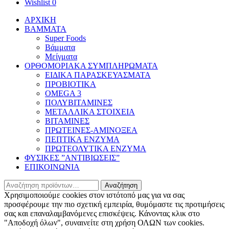
για:
Wishlist
0
ΑΡΧΙΚΗ
BAMMATA
Super Foods
Βάμματα
Μείγματα
ΟΡΘΟΜΟΡΙΑΚΑ ΣΥΜΠΛΗΡΩΜΑΤΑ
ΕΙΔΙΚΑ ΠΑΡΑΣΚΕΥΑΣΜΑΤΑ
ΠΡΟΒΙΟΤΙΚΑ
OMEGA 3
ΠΟΛΥΒΙΤΑΜΙΝΕΣ
ΜΕΤΑΛΛΙΚΑ ΣΤΟΙΧΕΙΑ
ΒΙΤΑΜΙΝΕΣ
ΠΡΩΤΕΙΝΕΣ-ΑΜΙΝΟΞΕΑ
ΠΕΠΤΙΚΑ ΕΝΖΥΜΑ
ΠΡΩΤΕΟΛΥΤΙΚΑ ΕΝΖΥΜΑ
ΦΥΣΙΚΕΣ ”ΑΝΤΙΒΙΩΣΕΙΣ”
ΕΠΙΚΟΙΝΩΝΙΑ
Αναζήτηση
Αναζήτηση
για:
Χρησιμοποιούμε cookies στον ιστότοπό μας για να σας
προσφέρουμε την πιο σχετική εμπειρία, θυμόμαστε τις προτιμήσεις
σας και επαναλαμβανόμενες επισκέψεις. Κάνοντας κλικ στο
"Αποδοχή όλων", συναινείτε στη χρήση ΟΛΩΝ των cookies.