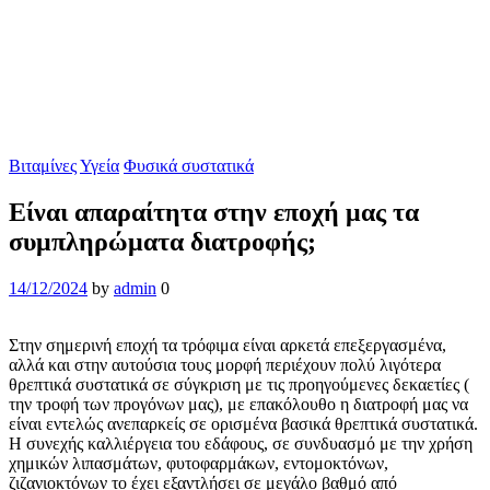
μας τα συμπληρώματα
διατροφής;
Αρχική σελίδα
/
Βιταμίνες
/
Είναι απαραίτητα στην εποχή μας τα
συμπληρώματα διατροφής;
Categories
Βιταμίνες
Υγεία
Φυσικά συστατικά
Είναι απαραίτητα στην εποχή μας τα
συμπληρώματα διατροφής;
14/12/2024
by
admin
0
Στην σημερινή εποχή τα τρόφιμα είναι αρκετά επεξεργασμένα,
αλλά και στην αυτούσια τους μορφή περιέχουν πολύ λιγότερα
θρεπτικά συστατικά σε σύγκριση με τις προηγούμενες δεκαετίες (
την τροφή των προγόνων μας), με επακόλουθο η διατροφή μας να
είναι εντελώς ανεπαρκείς σε ορισμένα βασικά θρεπτικά συστατικά.
Η συνεχής καλλιέργεια του εδάφους, σε συνδυασμό με την χρήση
χημικών λιπασμάτων, φυτοφαρμάκων, εντομοκτόνων,
ζιζανιοκτόνων το έχει εξαντλήσει σε μεγάλο βαθμό από