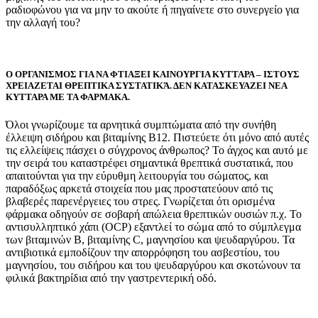
ραδιοφώνου για να μην το ακούτε ή πηγαίνετε στο συνεργείο για
την αλλαγή του?
Ο ΟΡΓΑΝΙΣΜΟΣ ΓΙΑ ΝΑ ΦΤΙΑΞΕΙ ΚΑΙΝΟΥΡΓΙΑ ΚΥΤΤΑΡΑ – ΙΣΤΟΥΣ
ΧΡΕΙΑΖΕΤΑΙ ΘΡΕΠΤΙΚΑ ΣΥΣΤΑΤΙΚΆ. ΔΕΝ ΚΑΤΑΣΚΕΥΑΖΕΙ ΝΕΑ
ΚΥΤΤΑΡΑ ΜΕ ΤΑ ΦΑΡΜΑΚΑ.
Όλοι γνωρίζουμε τα αρνητικά συμπτώματα από την συνήθη
έλλειψη σιδήρου και βιταμίνης Β12. Πιστεύετε ότι μόνο από αυτές
τις ελλείψεις πάσχει ο σύγχρονος άνθρωπος? Το άγχος και αυτό με
την σειρά του καταστρέφει σημαντικά θρεπτικά συστατικά, που
απαιτούνται για την εύρυθμη λειτουργία του σώματος, και
παραδόξως αρκετά στοιχεία που μας προστατεύουν από τις
βλαβερές παρενέργειες του στρες. Γνωρίζεται ότι ορισμένα
φάρμακα οδηγούν σε σοβαρή απώλεια θρεπτικών ουσιών π.χ. Το
αντισυλληπτικό χάπι (OCP) εξαντλεί το σώμα από το σύμπλεγμα
των βιταμινών Β, βιταμίνης C, μαγνησίου και ψευδαργύρου. Τα
αντιβιοτικά εμποδίζουν την απορρόφηση του ασβεστίου, του
μαγνησίου, του σιδήρου και του ψευδαργύρου και σκοτώνουν τα
φιλικά βακτηρίδια από την γαστρεντερική οδό.