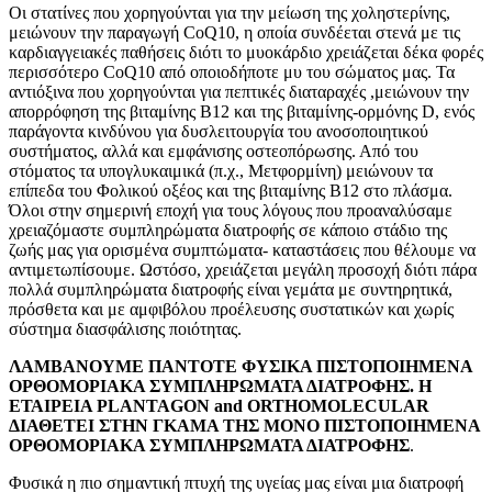
Οι στατίνες που χορηγούνται για την μείωση της χοληστερίνης,
μειώνουν την παραγωγή CoQ10, η οποία συνδέεται στενά με τις
καρδιαγγειακές παθήσεις διότι το μυοκάρδιο χρειάζεται δέκα φορές
περισσότερο CoQ10 από οποιοδήποτε μυ του σώματος μας. Τα
αντιόξινα που χορηγούνται για πεπτικές διαταραχές ,μειώνουν την
απορρόφηση της βιταμίνης Β12 και της βιταμίνης-ορμόνης D, ενός
παράγοντα κινδύνου για δυσλειτουργία του ανοσοποιητικού
συστήματος, αλλά και εμφάνισης οστεοπόρωσης. Από του
στόματος τα υπογλυκαιμικά (π.χ., Μετφορμίνη) μειώνουν τα
επίπεδα του Φολικού οξέος και της βιταμίνης Β12 στο πλάσμα.
Όλοι στην σημερινή εποχή για τους λόγους που προαναλύσαμε
χρειαζόμαστε συμπληρώματα διατροφής σε κάποιο στάδιο της
ζωής μας για ορισμένα συμπτώματα- καταστάσεις που θέλουμε να
αντιμετωπίσουμε. Ωστόσο, χρειάζεται μεγάλη προσοχή διότι πάρα
πολλά συμπληρώματα διατροφής είναι γεμάτα με συντηρητικά,
πρόσθετα και με αμφιβόλου προέλευσης συστατικών και χωρίς
σύστημα διασφάλισης ποιότητας.
ΛΑΜΒΑΝΟΥΜΕ ΠΑΝΤΟΤΕ ΦΥΣΙΚΑ ΠΙΣΤΟΠΟΙΗΜΕΝΑ
ΟΡΘΟΜΟΡΙΑΚΑ ΣΥΜΠΛΗΡΩΜΑΤΑ ΔΙΑΤΡΟΦΗΣ. Η
ΕΤΑΙΡΕΙΑ PLANTAGON and ORTHOMOLECULAR
ΔΙΑΘΕΤΕΙ ΣΤΗΝ ΓΚΑΜΑ ΤΗΣ ΜΟΝΟ ΠΙΣΤΟΠΟΙΗΜΕΝΑ
ΟΡΘΟΜΟΡΙΑΚΑ ΣΥΜΠΛΗΡΩΜΑΤΑ ΔΙΑΤΡΟΦΗΣ
.
Φυσικά η πιο σημαντική πτυχή της υγείας μας είναι μια διατροφή