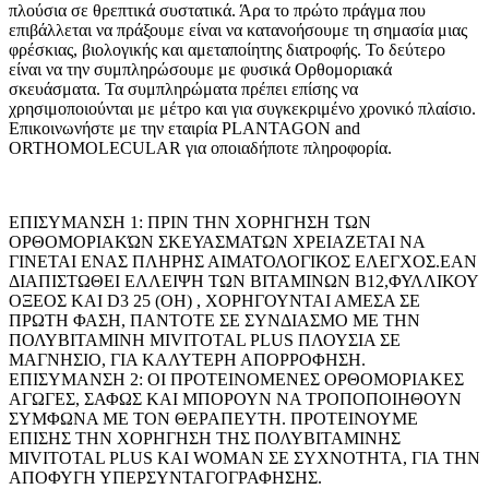
πλούσια σε θρεπτικά συστατικά. Άρα το πρώτο πράγμα που
επιβάλλεται να πράξουμε είναι να κατανοήσουμε τη σημασία μιας
φρέσκιας, βιολογικής και αμεταποίητης διατροφής. Το δεύτερο
είναι να την συμπληρώσουμε με φυσικά Ορθομοριακά
σκευάσματα. Τα συμπληρώματα πρέπει επίσης να
χρησιμοποιούνται με μέτρο και για συγκεκριμένο χρονικό πλαίσιο.
Επικοινωνήστε με την εταιρία PLANTAGON and
ORTHOMOLECULAR για οποιαδήποτε πληροφορία.
ΕΠΙΣΥΜΑΝΣΗ 1: ΠΡΙΝ ΤΗΝ ΧΟΡΗΓΗΣΗ ΤΩΝ
ΟΡΘΟΜΟΡΙΑΚΏΝ ΣΚΕΥΑΣΜΑΤΩΝ ΧΡΕΙΑΖΕΤΑΙ ΝΑ
ΓΙΝΕΤΑΙ ΕΝΑΣ ΠΛΗΡΗΣ ΑΙΜΑΤΟΛΟΓΙΚΟΣ ΕΛΕΓΧΟΣ.ΕΑΝ
ΔΙΑΠΙΣΤΩΘΕΙ ΕΛΛΕΙΨΗ ΤΩΝ ΒΙΤΑΜΙΝΩΝ Β12,ΦΥΛΛΙΚΟΥ
ΟΞΕΟΣ ΚΑΙ D3 25 (OH) , ΧΟΡΗΓΟΥΝΤΑΙ ΑΜΕΣΑ ΣΕ
ΠΡΩΤΗ ΦΑΣΗ, ΠΑΝΤΟΤΕ ΣΕ ΣΥΝΔΙΑΣΜΟ ΜΕ ΤΗΝ
ΠΟΛΥΒΙΤΑΜΙΝΗ MIVITOTAL PLUS ΠΛΟΥΣΙΑ ΣΕ
ΜΑΓΝΗΣΙΟ, ΓΙΑ ΚΑΛΥΤΕΡΗ ΑΠΟΡΡΟΦΗΣΗ.
ΕΠΙΣΥΜΑΝΣΗ 2: ΟΙ ΠΡΟΤΕΙΝΟΜΕΝΕΣ ΟΡΘΟΜΟΡΙΑΚΕΣ
ΑΓΩΓΕΣ, ΣΑΦΩΣ ΚΑΙ ΜΠΟΡΟΥΝ ΝΑ ΤΡΟΠΟΠΟΙΗΘΟΥΝ
ΣΥΜΦΩΝΑ ΜΕ ΤΟΝ ΘΕΡΑΠΕΥΤΗ. ΠΡΟΤΕΙΝΟΥΜΕ
ΕΠΙΣΗΣ ΤΗΝ ΧΟΡΗΓΗΣΗ ΤΗΣ ΠΟΛΥΒΙΤΑΜΙΝΗΣ
MIVITOTAL PLUS ΚΑΙ WOMAN ΣΕ ΣΥΧΝΟΤΗΤΑ, ΓΙΑ ΤΗΝ
ΑΠΟΦΥΓΗ ΥΠΕΡΣΥΝΤΑΓΟΓΡΑΦΗΣΗΣ.