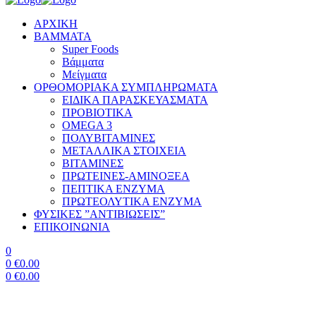
ΑΡΧΙΚΗ
BAMMATA
Super Foods
Βάμματα
Μείγματα
ΟΡΘΟΜΟΡΙΑΚΑ ΣΥΜΠΛΗΡΩΜΑΤΑ
ΕΙΔΙΚΑ ΠΑΡΑΣΚΕΥΑΣΜΑΤΑ
ΠΡΟΒΙΟΤΙΚΑ
OMEGA 3
ΠΟΛΥΒΙΤΑΜΙΝΕΣ
ΜΕΤΑΛΛΙΚΑ ΣΤΟΙΧΕΙΑ
ΒΙΤΑΜΙΝΕΣ
ΠΡΩΤΕΙΝΕΣ-ΑΜΙΝΟΞΕΑ
ΠΕΠΤΙΚΑ ΕΝΖΥΜΑ
ΠΡΩΤΕΟΛΥΤΙΚΑ ΕΝΖΥΜΑ
ΦΥΣΙΚΕΣ ”ΑΝΤΙΒΙΩΣΕΙΣ”
ΕΠΙΚΟΙΝΩΝΙΑ
0
0
€
0.00
0
€
0.00
Menu
Είναι απαραίτητα στην εποχή