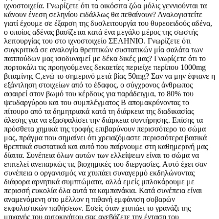
ιχνοστοιχεία. Γνωρίζετε ότι τα οικόσιτα ζώα μόλις γεννιούνται τα
κάνουν ένεση σεληνίου ειδάλλως θα πεθαίνουν? Αναλογιστείτε
γιατί έχουμε σε έξαρση της δυσλειτουργία του θυρεοειδούς αδένα,
ο οποίος αδένας βασίζεται κατά ένα μεγάλο μέρος της σωστής
λειτουργίας του στο ιχνοστοιχείο ΣΕΛΗΝΙΟ. Γνωρίζετε ότι
συγκριτικά σε αναλογία θρεπτικών συστατικών μία σαλάτα των
παππούδων μας ισοδυναμεί με δέκα δικές μας? Γνωρίζετε ότι το
πορτοκάλι τις προηγούμενες δεκαετίες περιείχε περίπου 1000mg
βιταμίνης C,ενώ το σημερινό μετά βίας 50mg? Σαν να μην έφτανε η
εξάντληση στοιχείων από το έδαφος, ο σύγχρονος άνθρωπος
αφαιρεί στον βωμό του κέρδους για παράδειγμα, το 80% του
ψευδαργύρου και του συμπλέγματος Β απομακρύνοντας το
πίτουρο από τα δημητριακά κατά τη διάρκεια της διαδικασίας
άλεσης για να εξασφαλίσει την διάρκεια συντήρησης. Επίσης τα
πρόσθετα χημικά της τροφής επιβαρύνουν περισσότερο το σώμα
μας, πράγμα που σημαίνει ότι χρειαζόμαστε περισσότερα βασικά
θρεπτικά συστατικά και αυτό που παίρνουμε στη καθημερινή μας
δίαιτα. Συνέπεια όλων αυτών των ελλείψεων είναι το σώμα να
επιτελεί ανεπαρκώς τις βιοχημικές του διεργασίες. Αυτό έχει σαν
συνέπεια ο οργανισμός να χτυπάει συναγερμό εκδηλώνοντας
διάφορα αρνητικά συμπτώματα, αλλά εμείς μπλοκάρουμε με
περισσή ευκολία όλα αυτά τα καμπανάκια. Κατά συνέπεια είναι
αναμενόμενη στο μέλλον η πιθανή εμφάνιση σοβαρών
εκφυλιστικών παθήσεων. Εσείς όταν χτυπάει το γρανάζι της
μηχανής του αυτοκινήτου σας ανεβάζετε την ένταση του