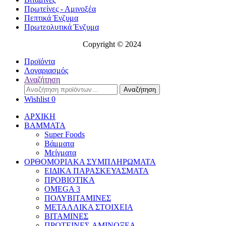
Πρωτείνες - Αμινοξέα
Πεπτικά Ένζυμα
Πρωτεολυτικά Ένζυμα
Copyright © 2024
Προϊόντα
Λογαριασμός
Αναζήτηση
Αναζήτηση
Αναζήτηση
για:
Wishlist
0
ΑΡΧΙΚΗ
BAMMATA
Super Foods
Βάμματα
Μείγματα
ΟΡΘΟΜΟΡΙΑΚΑ ΣΥΜΠΛΗΡΩΜΑΤΑ
ΕΙΔΙΚΑ ΠΑΡΑΣΚΕΥΑΣΜΑΤΑ
ΠΡΟΒΙΟΤΙΚΑ
OMEGA 3
ΠΟΛΥΒΙΤΑΜΙΝΕΣ
ΜΕΤΑΛΛΙΚΑ ΣΤΟΙΧΕΙΑ
ΒΙΤΑΜΙΝΕΣ
ΠΡΩΤΕΙΝΕΣ-ΑΜΙΝΟΞΕΑ