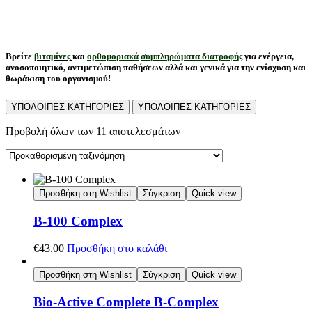
Αρχική σελίδα
/
Κατάστημα
/
Βιταμίνες
Βρείτε
βιταμίνες
και
ορθομοριακά
συμπληρώματα διατροφής
για ενέργεια,
ανοσοποιητικό, αντιμετώπιση παθήσεων αλλά και γενικά για την ενίσχυση και
θωράκιση του οργανισμού!
ΥΠΟΛΟΙΠΕΣ ΚΑΤΗΓΟΡΙΕΣ
ΥΠΟΛΟΙΠΕΣ ΚΑΤΗΓΟΡΙΕΣ
Προβολή όλων των 11 αποτελεσμάτων
Προσθήκη στη Wishlist
Σύγκριση
Quick view
B-100 Complex
€
43.00
Προσθήκη στο καλάθι
Προσθήκη στη Wishlist
Σύγκριση
Quick view
Bio-Active Complete B-Complex