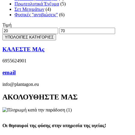
Πρωτεολυτικά Ένζυμα
(5)
Σετ Μειγμάτων
(4)
Φυσικές ''αντιβιώσεις''
(6)
Τιμή
Ελάχιστη
Μέγιστη
τιμή
τιμή
ΥΠΟΛΟΙΠΕΣ ΚΑΤΗΓΟΡΙΕΣ
ΚΑΛΕΣΤΕ ΜΑς
6955624901
email
info@plantagon.eu
ΑΚΟΛΟΥΘΗΣΤΕ ΜΑΣ
Οι θησαυροί της φύσης στην υπηρεσία της υγείας!