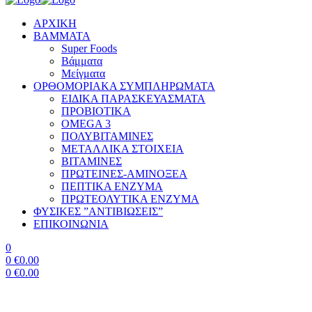
ΑΡΧΙΚΗ
BAMMATA
Super Foods
Βάμματα
Μείγματα
ΟΡΘΟΜΟΡΙΑΚΑ ΣΥΜΠΛΗΡΩΜΑΤΑ
ΕΙΔΙΚΑ ΠΑΡΑΣΚΕΥΑΣΜΑΤΑ
ΠΡΟΒΙΟΤΙΚΑ
OMEGA 3
ΠΟΛΥΒΙΤΑΜΙΝΕΣ
ΜΕΤΑΛΛΙΚΑ ΣΤΟΙΧΕΙΑ
ΒΙΤΑΜΙΝΕΣ
ΠΡΩΤΕΙΝΕΣ-ΑΜΙΝΟΞΕΑ
ΠΕΠΤΙΚΑ ΕΝΖΥΜΑ
ΠΡΩΤΕΟΛΥΤΙΚΑ ΕΝΖΥΜΑ
ΦΥΣΙΚΕΣ ”ΑΝΤΙΒΙΩΣΕΙΣ”
ΕΠΙΚΟΙΝΩΝΙΑ
0
0
€
0.00
0
€
0.00
Menu
Βιταμίνες