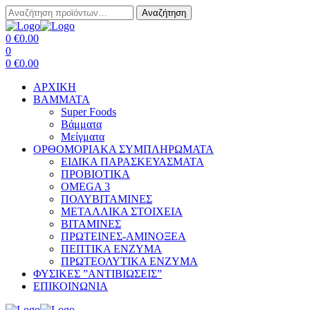
Αναζήτηση
Αναζήτηση
για:
Menu
0
€
0.00
0
0
€
0.00
ΑΡΧΙΚΗ
BAMMATA
Super Foods
Βάμματα
Μείγματα
ΟΡΘΟΜΟΡΙΑΚΑ ΣΥΜΠΛΗΡΩΜΑΤΑ
ΕΙΔΙΚΑ ΠΑΡΑΣΚΕΥΑΣΜΑΤΑ
ΠΡΟΒΙΟΤΙΚΑ
OMEGA 3
ΠΟΛΥΒΙΤΑΜΙΝΕΣ
ΜΕΤΑΛΛΙΚΑ ΣΤΟΙΧΕΙΑ
ΒΙΤΑΜΙΝΕΣ
ΠΡΩΤΕΙΝΕΣ-ΑΜΙΝΟΞΕΑ
ΠΕΠΤΙΚΑ ΕΝΖΥΜΑ
ΠΡΩΤΕΟΛΥΤΙΚΑ ΕΝΖΥΜΑ
ΦΥΣΙΚΕΣ ”ΑΝΤΙΒΙΩΣΕΙΣ”
ΕΠΙΚΟΙΝΩΝΙΑ