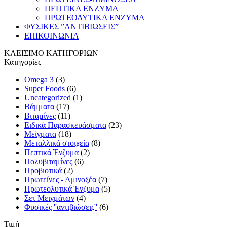
ΠΕΠΤΙΚΑ ΕΝΖΥΜΑ
ΠΡΩΤΕΟΛΥΤΙΚΑ ΕΝΖΥΜΑ
ΦΥΣΙΚΕΣ ”ΑΝΤΙΒΙΩΣΕΙΣ”
ΕΠΙΚΟΙΝΩΝΙΑ
ΚΛΕΙΣΙΜΟ ΚΑΤΗΓΟΡΙΩΝ
Κατηγορίες
Omega 3
(3)
Super Foods
(6)
Uncategorized
(1)
Βάμματα
(17)
Βιταμίνες
(11)
Ειδικά Παρασκευάσματα
(23)
Μείγματα
(18)
Μεταλλικά στοιχεία
(8)
Πεπτικά Ένζυμα
(2)
Πολυβιταμίνες
(6)
Προβιοτικά
(2)
Πρωτείνες - Αμινοξέα
(7)
Πρωτεολυτικά Ένζυμα
(5)
Σετ Μειγμάτων
(4)
Φυσικές ''αντιβιώσεις''
(6)
Τιμή