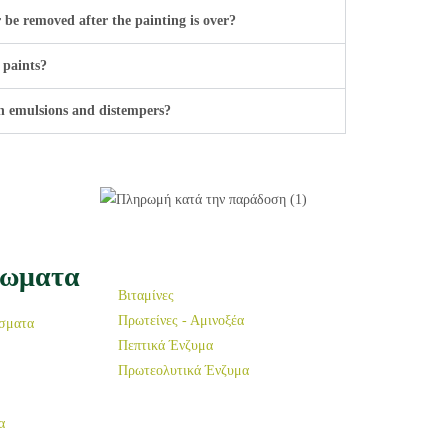
 be removed after the painting is over?
 paints?
en emulsions and distempers?
ρωματα
Βιταμίνες
Πρωτείνες - Αμινοξέα
σματα
Πεπτικά Ένζυμα
Πρωτεολυτικά Ένζυμα
α