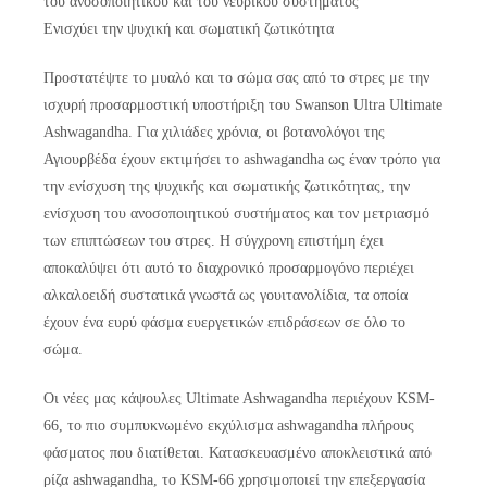
του ανοσοποιητικού και του νευρικού συστήματος
Ενισχύει την ψυχική και σωματική ζωτικότητα
Προστατέψτε το μυαλό και το σώμα σας από το στρες με την
ισχυρή προσαρμοστική υποστήριξη του Swanson Ultra Ultimate
Ashwagandha. Για χιλιάδες χρόνια, οι βοτανολόγοι της
Αγιουρβέδα έχουν εκτιμήσει το ashwagandha ως έναν τρόπο για
την ενίσχυση της ψυχικής και σωματικής ζωτικότητας, την
ενίσχυση του ανοσοποιητικού συστήματος και τον μετριασμό
των επιπτώσεων του στρες. Η σύγχρονη επιστήμη έχει
αποκαλύψει ότι αυτό το διαχρονικό προσαρμογόνο περιέχει
αλκαλοειδή συστατικά γνωστά ως γουιτανολίδια, τα οποία
έχουν ένα ευρύ φάσμα ευεργετικών επιδράσεων σε όλο το
σώμα.
Οι νέες μας κάψουλες Ultimate Ashwagandha περιέχουν KSM-
66, το πιο συμπυκνωμένο εκχύλισμα ashwagandha πλήρους
φάσματος που διατίθεται. Κατασκευασμένο αποκλειστικά από
ρίζα ashwagandha, το KSM-66 χρησιμοποιεί την επεξεργασία