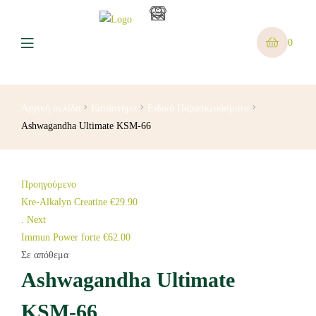
0
Αρχική σελίδα
Κατάστημα
Ειδικά Παρασκευάσματα
Ashwagandha Ultimate KSM-66
Προηγούμενο
Kre-Alkalyn Creatine
€
29.90
.
Next
Immun Power forte
€
62.00
Σε απόθεμα
Ashwagandha Ultimate
KSM-66