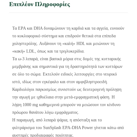
Επιπλέον Πληροφορίες
Τα EPA και DHA δυναμώνουν τη καρδιά και τα αγγεία, ευνοούν
το κυκλοφορικό σύστημα και επιδρούν θετικά στα επίπεδα
χοληστερόλης. Αυξάνουν τη «καλή» HDL και μειώνουν τη
«κακή» LDL, όπως και τα τριγλυκερίδια.
Τα ω-3 λιπαρά, είναι βασικά μόρια στις δομές της κυτταρικής
μεμβράνης και σημαντικά για τη δραστηριότητά των κυττάρων
σε όλο το σώμα. Εκτελούν ειδικές λειτουργίες στο νευρικό
ιστό, ιδίως στον εγκέφαλο και στον αμφιβληστροειδή.
Καρδιολόγοι παγκοσμίως συνιστούν ως δευτερογενή πρόληψη
την αγωγή με ιχθυέλαια στην μετά-εμφραγματική φάση. Η
λήψη 1000 mg καθημερινά μπορούν να μειώσουν τον κίνδυνο
πρόωρου θανάτου λόγω εμφράγματος.
Η παραγωγή, από λιπαρά ψάρια, η απόσταξη και το
φιλτράρισμα του SunSplash EPA-DHA Power γίνεται κάτω από
αυστηρές προδιαγραφές ποιότητας.