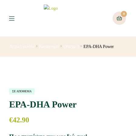
0
Αρχική σελίδα
Κατάστημα
Omega 3
EPA-DHA Power
ΣΕ ΑΠΌΘΕΜΑ
EPA-DHA Power
€
42.90