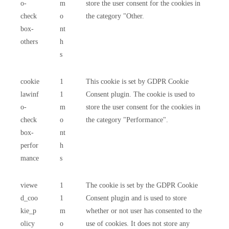
o-
m
store the user consent for the cookies in
check
o
the category "Other.
box-
nt
others
h
s
cookie
1
This cookie is set by GDPR Cookie
lawinf
1
Consent plugin. The cookie is used to
o-
m
store the user consent for the cookies in
check
o
the category "Performance".
box-
nt
perfor
h
mance
s
viewe
1
The cookie is set by the GDPR Cookie
d_coo
1
Consent plugin and is used to store
kie_p
m
whether or not user has consented to the
olicy
o
use of cookies. It does not store any