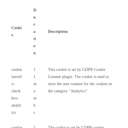
D
u
r
Cooki
a
Description
e
ti
o
n
cookie
1
This cookie is set by GDPR Cookie
lawinf
1
Consent plugin. The cookie is used to
o-
m
store the user consent for the cookies in
check
o
the category "Analytics".
box-
nt
analyt
h
ics
s
cookie
1
The cookie is set by GDPR cookie