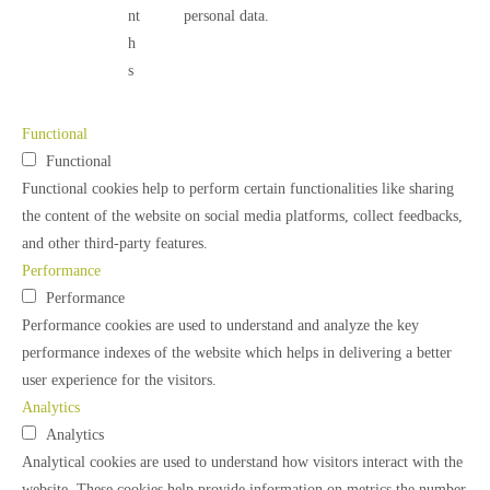
nt
personal data.
h
s
Functional
Functional
Functional cookies help to perform certain functionalities like sharing
the content of the website on social media platforms, collect feedbacks,
and other third-party features.
Performance
Performance
Performance cookies are used to understand and analyze the key
performance indexes of the website which helps in delivering a better
user experience for the visitors.
Analytics
Analytics
Analytical cookies are used to understand how visitors interact with the
website. These cookies help provide information on metrics the number