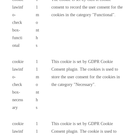
lawinf
1
consent to record the user consent for the
o-
m
cookies in the category "Functional".
check
o
box-
nt
functi
h
onal
s
cookie
1
This cookie is set by GDPR Cookie
lawinf
1
Consent plugin. The cookies is used to
o-
m
store the user consent for the cookies in
check
o
the category "Necessary".
box-
nt
necess
h
ary
s
cookie
1
This cookie is set by GDPR Cookie
lawinf
1
Consent plugin. The cookie is used to