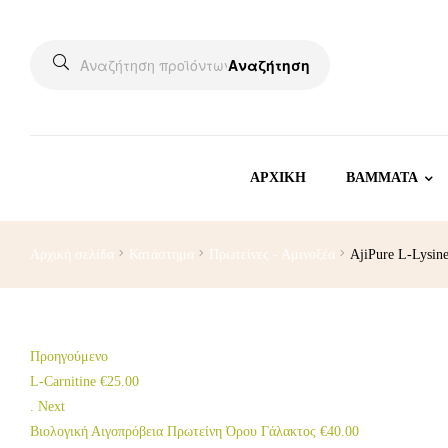
Αναζήτηση
ΑΡΧΙΚΗ
BAMMATA
Αρχική σελίδα
Κατάστημα
Πρωτείνες - Αμινοξέα
AjiPure L-Lysin
Προηγούμενο
L-Carnitine
€
25.00
.
Next
Βιολογική Αιγοπρόβεια Πρωτείνη Όρου Γάλακτος
€
40.00