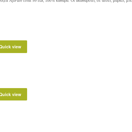
ξέα AjiPure είναι 99 έως 100% καθαρά. Οι ακαθαρσίες σε άλλες μάρκες μπορ
Quick view
Quick view