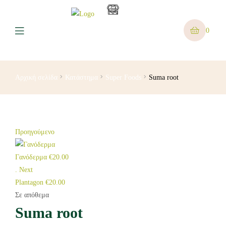
0
Αρχική σελίδα
Κατάστημα
Super Foods
Suma root
Προηγούμενο
Γανόδερμα
€
20.00
.
Next
Plantagon
€
20.00
Σε απόθεμα
Suma root