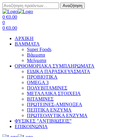
Αναζήτηση
Αναζήτηση
για:
Menu
0
€
0.00
0
0
€
0.00
ΑΡΧΙΚΗ
BAMMATA
Super Foods
Βάμματα
Μείγματα
ΟΡΘΟΜΟΡΙΑΚΑ ΣΥΜΠΛΗΡΩΜΑΤΑ
ΕΙΔΙΚΑ ΠΑΡΑΣΚΕΥΑΣΜΑΤΑ
ΠΡΟΒΙΟΤΙΚΑ
OMEGA 3
ΠΟΛΥΒΙΤΑΜΙΝΕΣ
ΜΕΤΑΛΛΙΚΑ ΣΤΟΙΧΕΙΑ
ΒΙΤΑΜΙΝΕΣ
ΠΡΩΤΕΙΝΕΣ-ΑΜΙΝΟΞΕΑ
ΠΕΠΤΙΚΑ ΕΝΖΥΜΑ
ΠΡΩΤΕΟΛΥΤΙΚΑ ΕΝΖΥΜΑ
ΦΥΣΙΚΕΣ ”ΑΝΤΙΒΙΩΣΕΙΣ”
ΕΠΙΚΟΙΝΩΝΙΑ