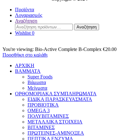
Προϊόντα
Λογαριασμός
Αναζήτηση
Αναζήτηση
Αναζήτηση
για:
Wishlist
0
You're viewing:
Bio-Active Complete B-Complex
€
20.00
Προσθήκη στο καλάθι
ΑΡΧΙΚΗ
BAMMATA
Super Foods
Βάμματα
Μείγματα
ΟΡΘΟΜΟΡΙΑΚΑ ΣΥΜΠΛΗΡΩΜΑΤΑ
ΕΙΔΙΚΑ ΠΑΡΑΣΚΕΥΑΣΜΑΤΑ
ΠΡΟΒΙΟΤΙΚΑ
OMEGA 3
ΠΟΛΥΒΙΤΑΜΙΝΕΣ
ΜΕΤΑΛΛΙΚΑ ΣΤΟΙΧΕΙΑ
ΒΙΤΑΜΙΝΕΣ
ΠΡΩΤΕΙΝΕΣ-ΑΜΙΝΟΞΕΑ
ΠΕΠΤΙΚΑ ΕΝΖΥΜΑ