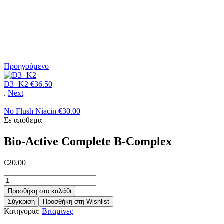
Complex
Αρχική σελίδα
/
Κατάστημα
/
Βιταμίνες
/
Bio-Active Complete B-
Complex
Προηγούμενο
D3+K2
€
36.50
.
Next
No Flush Niacin
€
30.00
Σε απόθεμα
Bio-Active Complete B-Complex
€
20.00
Bio-
Active
Προσθήκη στο καλάθι
Complete
Σύγκριση
Προσθήκη στη Wishlist
B-
Κατηγορία:
Βιταμίνες
Complex