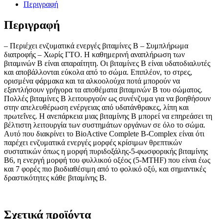
ποσότητα
Περιγραφή
Περιγραφή
– Περιέχει ενζυματικά ενεργές βιταμίνες Β – Συμπλήρωμα
διατροφής – Χωρίς ΓΤΟ. Η καθημερινή αναπλήρωση των
βιταμινών Β είναι απαραίτητη. Οι βιταμίνες Β είναι υδατοδιαλυτές
και αποβάλλονται εύκολα από το σώμα. Επιπλέον, το στρες,
ορισμένα φάρμακα και τα αλκοολούχα ποτά μπορούν να
εξαντλήσουν γρήγορα τα αποθέματα βιταμινών Β του σώματος.
Πολλές βιταμίνες Β λειτουργούν ως συνένζυμα για να βοηθήσουν
στην απελευθέρωση ενέργειας από υδατάνθρακες, λίπη και
πρωτεΐνες. Η ανεπάρκεια μιας βιταμίνης Β μπορεί να επηρεάσει τη
βέλτιστη λειτουργία των συστημάτων οργάνων σε όλο το σώμα.
Αυτό που διακρίνει το BioActive Complete B-Complex είναι ότι
παρέχει ενζυματικά ενεργές μορφές κρίσιμων θρεπτικών
συστατικών όπως η μορφή πυριδοξάλης-5-φωσφορικής βιταμίνης
Β6, η ενεργή μορφή του φυλλικού οξέος (5-MTHF) που είναι έως
και 7 φορές πιο βιοδιαθέσιμη από το φολικό οξύ, και σημαντικές
δραστικότητες κάθε βιταμίνης Β.
Σχετικά προϊόντα