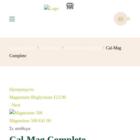
0
Αρχική σελίδα
Κατάστημα
Μεταλλικά στοιχεία
Cal-Mag
Complete
Προηγούμενο
Magnesium Bisglycinate
€
23.90
.
Next
Magnesium 500
€
41.90
Σε απόθεμα
Cal-Mag Complete