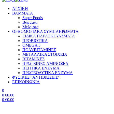
ΑΡΧΙΚΗ
BAMMATA
Super Foods
Βάμματα
Μείγματα
ΟΡΘΟΜΟΡΙΑΚΑ ΣΥΜΠΛΗΡΩΜΑΤΑ
ΕΙΔΙΚΑ ΠΑΡΑΣΚΕΥΑΣΜΑΤΑ
ΠΡΟΒΙΟΤΙΚΑ
OMEGA 3
ΠΟΛΥΒΙΤΑΜΙΝΕΣ
ΜΕΤΑΛΛΙΚΑ ΣΤΟΙΧΕΙΑ
ΒΙΤΑΜΙΝΕΣ
ΠΡΩΤΕΙΝΕΣ-ΑΜΙΝΟΞΕΑ
ΠΕΠΤΙΚΑ ΕΝΖΥΜΑ
ΠΡΩΤΕΟΛΥΤΙΚΑ ΕΝΖΥΜΑ
ΦΥΣΙΚΕΣ ”ΑΝΤΙΒΙΩΣΕΙΣ”
ΕΠΙΚΟΙΝΩΝΙΑ
0
0
€
0.00
0
€
0.00
Menu
Magnesium Bisglycinate