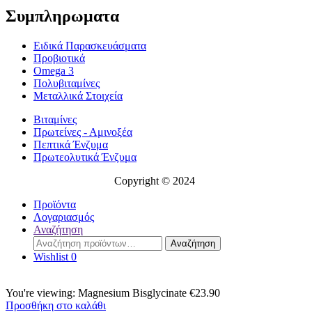
Συμπληρωματα
Ειδικά Παρασκευάσματα
Προβιοτικά
Omega 3
Πολυβιταμίνες
Μεταλλικά Στοιχεία
Βιταμίνες
Πρωτείνες - Αμινοξέα
Πεπτικά Ένζυμα
Πρωτεολυτικά Ένζυμα
Copyright © 2024
Προϊόντα
Λογαριασμός
Αναζήτηση
Αναζήτηση
Αναζήτηση
για:
Wishlist
0
You're viewing:
Magnesium Bisglycinate
€
23.90
Προσθήκη στο καλάθι