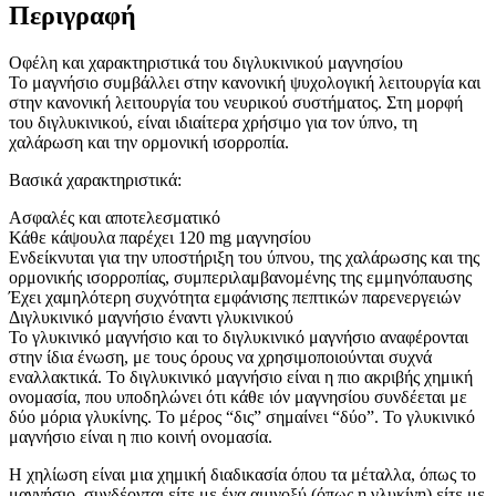
Περιγραφή
Οφέλη και χαρακτηριστικά του διγλυκινικού μαγνησίου
Το μαγνήσιο συμβάλλει στην κανονική ψυχολογική λειτουργία και
στην κανονική λειτουργία του νευρικού συστήματος. Στη μορφή
του διγλυκινικού, είναι ιδιαίτερα χρήσιμο για τον ύπνο, τη
χαλάρωση και την ορμονική ισορροπία.
Βασικά χαρακτηριστικά:
Ασφαλές και αποτελεσματικό
Κάθε κάψουλα παρέχει 120 mg μαγνησίου
Ενδείκνυται για την υποστήριξη του ύπνου, της χαλάρωσης και της
ορμονικής ισορροπίας, συμπεριλαμβανομένης της εμμηνόπαυσης
Έχει χαμηλότερη συχνότητα εμφάνισης πεπτικών παρενεργειών
Διγλυκινικό μαγνήσιο έναντι γλυκινικού
Το γλυκινικό μαγνήσιο και το διγλυκινικό μαγνήσιο αναφέρονται
στην ίδια ένωση, με τους όρους να χρησιμοποιούνται συχνά
εναλλακτικά. Το διγλυκινικό μαγνήσιο είναι η πιο ακριβής χημική
ονομασία, που υποδηλώνει ότι κάθε ιόν μαγνησίου συνδέεται με
δύο μόρια γλυκίνης. Το μέρος “δις” σημαίνει “δύο”. Το γλυκινικό
μαγνήσιο είναι η πιο κοινή ονομασία.
Η χηλίωση είναι μια χημική διαδικασία όπου τα μέταλλα, όπως το
μαγνήσιο, συνδέονται είτε με ένα αμινοξύ (όπως η γλυκίνη) είτε με