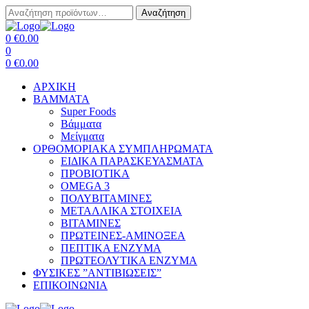
Αναζήτηση
Αναζήτηση
για:
Menu
0
€
0.00
0
0
€
0.00
ΑΡΧΙΚΗ
BAMMATA
Super Foods
Βάμματα
Μείγματα
ΟΡΘΟΜΟΡΙΑΚΑ ΣΥΜΠΛΗΡΩΜΑΤΑ
ΕΙΔΙΚΑ ΠΑΡΑΣΚΕΥΑΣΜΑΤΑ
ΠΡΟΒΙΟΤΙΚΑ
OMEGA 3
ΠΟΛΥΒΙΤΑΜΙΝΕΣ
ΜΕΤΑΛΛΙΚΑ ΣΤΟΙΧΕΙΑ
ΒΙΤΑΜΙΝΕΣ
ΠΡΩΤΕΙΝΕΣ-ΑΜΙΝΟΞΕΑ
ΠΕΠΤΙΚΑ ΕΝΖΥΜΑ
ΠΡΩΤΕΟΛΥΤΙΚΑ ΕΝΖΥΜΑ
ΦΥΣΙΚΕΣ ”ΑΝΤΙΒΙΩΣΕΙΣ”
ΕΠΙΚΟΙΝΩΝΙΑ