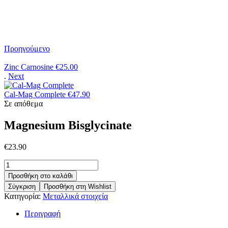
Αρχική σελίδα
/
Κατάστημα
/
Μεταλλικά στοιχεία
/
Magnesium
Bisglycinate
Προηγούμενο
Zinc Carnosine
€
25.00
.
Next
Cal-Mag Complete
€
47.90
Σε απόθεμα
Magnesium Bisglycinate
€
23.90
Magnesium
Bisglycinate
Προσθήκη στο καλάθι
ποσότητα
Σύγκριση
Προσθήκη στη Wishlist
Κατηγορία:
Μεταλλικά στοιχεία
Περιγραφή