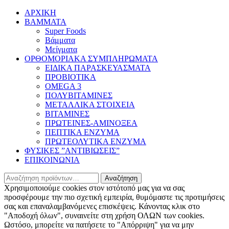
ΑΡΧΙΚΗ
BAMMATA
Super Foods
Βάμματα
Μείγματα
ΟΡΘΟΜΟΡΙΑΚΑ ΣΥΜΠΛΗΡΩΜΑΤΑ
ΕΙΔΙΚΑ ΠΑΡΑΣΚΕΥΑΣΜΑΤΑ
ΠΡΟΒΙΟΤΙΚΑ
OMEGA 3
ΠΟΛΥΒΙΤΑΜΙΝΕΣ
ΜΕΤΑΛΛΙΚΑ ΣΤΟΙΧΕΙΑ
ΒΙΤΑΜΙΝΕΣ
ΠΡΩΤΕΙΝΕΣ-ΑΜΙΝΟΞΕΑ
ΠΕΠΤΙΚΑ ΕΝΖΥΜΑ
ΠΡΩΤΕΟΛΥΤΙΚΑ ΕΝΖΥΜΑ
ΦΥΣΙΚΕΣ ”ΑΝΤΙΒΙΩΣΕΙΣ”
ΕΠΙΚΟΙΝΩΝΙΑ
Αναζήτηση
Αναζήτηση
για:
Χρησιμοποιούμε cookies στον ιστότοπό μας για να σας
προσφέρουμε την πιο σχετική εμπειρία, θυμόμαστε τις προτιμήσεις
σας και επαναλαμβανόμενες επισκέψεις. Κάνοντας κλικ στο
"Αποδοχή όλων", συναινείτε στη χρήση ΟΛΩΝ των cookies.
Ωστόσο, μπορείτε να πατήσετε το "Απόρριψη" για να μην