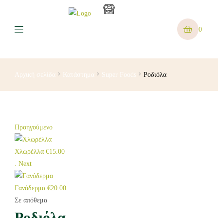
0
Αρχική σελίδα
Κατάστημα
Super Foods
Ροδιόλα
Προηγούμενο
Χλωρέλλα
€
15.00
.
Next
Γανόδερμα
€
20.00
Σε απόθεμα
Ροδιόλα