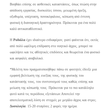
Bοηθάει επίσης σε ασθενικές καταστάσεις, όπως πτώση στην
απόδοση εργασίας, δυσκολίες ύπνου, μειωμένη όρεξη,
οξυθυμία, υπέρταση, πονοκέφαλους, κόπωση από έντονη
φυσική ή διανοητική δραστηριότητα. Πρόκειται για ένα πολύ
καλό αντικαταθλιπτικό.
Η
Ροδιόλα
έχει ιδιαίτερο ενδιαφέρον, γιατί φαίνεται ότι, εκτός
από πολύ ωφέλιμη επίδραση στο νοητικό άγχος, μπορεί να
ωφελήσει και τις αθλητικές επιδόσεις και θεωρείται ένα φυσικό
και ασφαλές αναβολικό.
*Mελέτη που πραγματοποιήθηκε πάνω σε φοιτητές έδειξε μια
εμφανή βελτίωση της ευεξίας τους, της φυσικής του
κατάστασής τους, του συντονισμού τους καθώς επίσης και
μείωση της κόπωσής τους. Πρόκειται για το πιο κατάλληλο
φυτό κατά τις περιόδους εξετάσεων.Aποτελεί την
αποτελεσματική λύση σε στιγμές με μεγάλο άγχος και στρες.
Δοσολογία
: 15-20 σταγόνες 2 φορές την ημέρα.